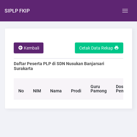
SIPLP FKIP
Kembali
Cetak Data Rekap
Daftar Peserta PLP di SDN Nusukan Banjarsari
Surakarta
Guru
Dosen
No
NIM
Nama
Prodi
Pamong
Pembimbi